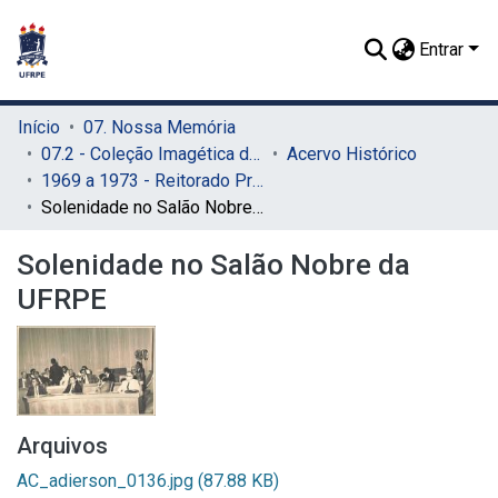
Entrar
Início
07. Nossa Memória
07.2 - Coleção Imagética do SIB
Acervo Histórico
1969 a 1973 - Reitorado Prof. Adierson Erasmo de Azevedo
Solenidade no Salão Nobre da UFRPE
Solenidade no Salão Nobre da
UFRPE
Arquivos
AC_adierson_0136.jpg
(87.88 KB)