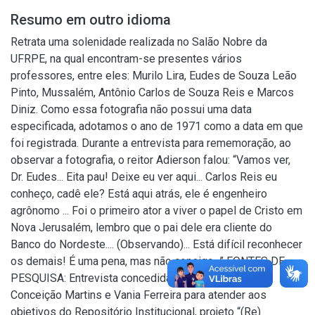
Resumo em outro idioma
Retrata uma solenidade realizada no Salão Nobre da
UFRPE, na qual encontram-se presentes vários
professores, entre eles: Murilo Lira, Eudes de Souza Leão
Pinto, Mussalém, Antônio Carlos de Souza Reis e Marcos
Diniz. Como essa fotografia não possui uma data
especificada, adotamos o ano de 1971 como a data em que
foi registrada. Durante a entrevista para rememoração, ao
observar a fotografia, o reitor Adierson falou: “Vamos ver,
Dr. Eudes... Eita pau! Deixe eu ver aqui... Carlos Reis eu
conheço, cadê ele? Está aqui atrás, ele é engenheiro
agrônomo ... Foi o primeiro ator a viver o papel de Cristo em
Nova Jerusalém, lembro que o pai dele era cliente do
Banco do Nordeste.... (Observando)... Está difícil reconhecer
os demais! É uma pena, mas não consigo...” FONTES DE
PESQUISA: Entrevista concedida às bibliotecárias
Conceição Martins e Vania Ferreira para atender aos
objetivos do Repositório Institucional, projeto “(Re)