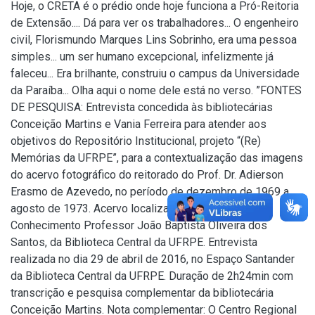
Hoje, o CRETA é o prédio onde hoje funciona a Pró-Reitoria
de Extensão.... Dá para ver os trabalhadores... O engenheiro
civil, Florismundo Marques Lins Sobrinho, era uma pessoa
simples... um ser humano excepcional, infelizmente já
faleceu... Era brilhante, construiu o campus da Universidade
da Paraíba... Olha aqui o nome dele está no verso. ”FONTES
DE PESQUISA: Entrevista concedida às bibliotecárias
Conceição Martins e Vania Ferreira para atender aos
objetivos do Repositório Institucional, projeto “(Re)
Memórias da UFRPE”, para a contextualização das imagens
do acervo fotográfico do reitorado do Prof. Dr. Adierson
Erasmo de Azevedo, no período de dezembro de 1969 a
agosto de 1973. Acervo localizado no Núcleo do
Conhecimento Professor João Baptista Oliveira dos
Santos, da Biblioteca Central da UFRPE. Entrevista
realizada no dia 29 de abril de 2016, no Espaço Santander
da Biblioteca Central da UFRPE. Duração de 2h24min com
transcrição e pesquisa complementar da bibliotecária
Conceição Martins. Nota complementar: O Centro Regional