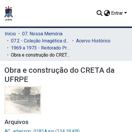
Entrar
Início
07. Nossa Memória
07.2 - Coleção Imagética do SIB
Acervo Histórico
1969 a 1973 - Reitorado Prof. Adierson Erasmo de Azevedo
Obra e construção do CRETA da UFRPE
Obra e construção do CRETA da
UFRPE
Arquivos
AC_adierson_0181A.jpg
(134.19 KB)