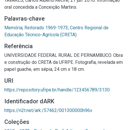
TAVARES, Carlos Alberto.Recife, 27 jun. 2016. Informação
oral concedida a Conceição Martins.
Palavras-chave
Memória
;
Reitorado 1969-1973
;
Centro Regional de
Educação Técnico-Agrícola (CRETA)
Referência
UNIVERSIDADE FEDERAL RURAL DE PERNAMBUCO. Obra
e construção do CRETA da UFRPE. Fotografia, revelada em
papel guache, em sépia, 24 cm x 18 cm.
URI
https://repository.ufrpe.br/handle/123456789/3130
Identificador dARK
https://n2t.net/ark:/57462/001300000h96v
Coleções