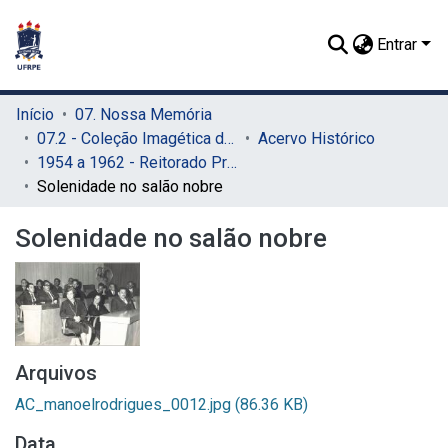
Entrar
Início
07. Nossa Memória
07.2 - Coleção Imagética do SIB
Acervo Histórico
1954 a 1962 - Reitorado Prof. Manuel Rodrigues Filho
Solenidade no salão nobre
Solenidade no salão nobre
Arquivos
AC_manoelrodrigues_0012.jpg
(86.36 KB)
Data