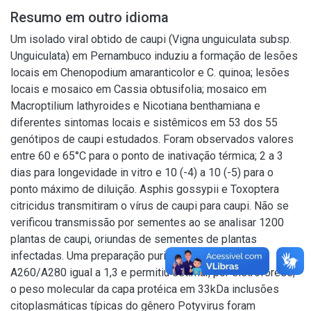
Resumo em outro idioma
Um isolado viral obtido de caupi (Vigna unguiculata subsp.
Unguiculata) em Pernambuco induziu a formação de lesões
locais em Chenopodium amaranticolor e C. quinoa; lesões
locais e mosaico em Cassia obtusifolia; mosaico em
Macroptilium lathyroides e Nicotiana benthamiana e
diferentes sintomas locais e sistêmicos em 53 dos 55
genótipos de caupi estudados. Foram observados valores
entre 60 e 65°C para o ponto de inativação térmica; 2 a 3
dias para longevidade in vitro e 10 (-4) a 10 (-5) para o
ponto máximo de diluição. Asphis gossypii e Toxoptera
citricidus transmitiram o vírus de caupi para caupi. Não se
verificou transmissão por sementes ao se analisar 1200
plantas de caupi, oriundas de sementes de plantas
infectadas. Uma preparação purificada apresentou
A260/A280 igual a 1,3 e permitiu estimar, por eletroforese,
o peso molecular da capa protéica em 33kDa inclusões
citoplasmáticas típicas do gênero Potyvirus foram