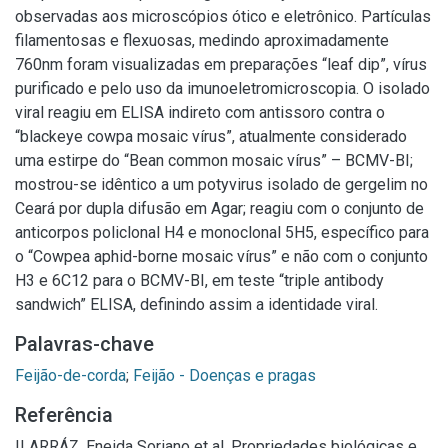
observadas aos microscópios ótico e eletrônico. Partículas
filamentosas e flexuosas, medindo aproximadamente
760nm foram visualizadas em preparações “leaf dip”, vírus
purificado e pelo uso da imunoeletromicroscopia. O isolado
viral reagiu em ELISA indireto com antissoro contra o
“blackeye cowpa mosaic vírus”, atualmente considerado
uma estirpe do “Bean common mosaic vírus” – BCMV-BI;
mostrou-se idêntico a um potyvirus isolado de gergelim no
Ceará por dupla difusão em Agar; reagiu com o conjunto de
anticorpos policlonal H4 e monoclonal 5H5, específico para
o “Cowpea aphid-borne mosaic vírus” e não com o conjunto
H3 e 6C12 para o BCMV-BI, em teste “triple antibody
sandwich” ELISA, definindo assim a identidade viral.
Palavras-chave
Feijão-de-corda
;
Feijão - Doenças e pragas
Referência
ILARRÁZ, Eneida Soriano et al. Propriedades biológicas e