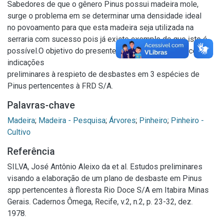
Sabedores de que o gênero Pinus possui madeira mole,
surge o problema em se determinar uma densidade ideal
no povoamento para que esta madeira seja utilizada na
serraria com sucesso pois já existe exemplo de que isto é
possível.O objetivo do presente trabalho é o de fornecer
indicações
preliminares à respieto de desbastes em 3 espécies de
Pinus pertencentes à FRD S/A.
Palavras-chave
Madeira
;
Madeira - Pesquisa
;
Árvores
;
Pinheiro
;
Pinheiro -
Cultivo
Referência
SILVA, José Antônio Aleixo da et al. Estudos preliminares
visando a elaboração de um plano de desbaste em Pinus
spp pertencentes à floresta Rio Doce S/A em Itabira Minas
Gerais. Cadernos Ômega, Recife, v.2, n.2, p. 23-32, dez.
1978.