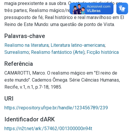
magia preexistente a sua obra. O estudo está dividido em
três partes; Realismo mágico/real maravilhoso: um
pressuposto de fé; Real histórico e real maravilhoso em El
Reino de Este Mundo: uma questão de ponto de Vista.
Palavras-chave
Realismo na literatura
;
Literatura latino-americana
;
Surrealismo
;
Realismo fantástico (Arte)
;
Ficção histórica
Referência
CAMAROTTI, Marco. O realismo mágico em "El reino de
este mundo". Cadernos Ômega. Série Ciências Humanas,
Recife, v.1, n.1, p.7-18, 1985.
URI
https://repository.ufrpe.br/handle/123456789/239
Identificador dARK
https://n2t.net/ark:/57462/001300000n94t