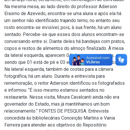
Na mesma mesa, ao lado direito do professor Adierson
Erasmo de Azevedo, encontra-se uma aluna e após ela há
um senhor não identificado trajando terno, no entanto seu
rosto encontra-se invisível, pois, à sua frente, há um aluno
sentado. Percebe-se que esses dois alunos encontram-se
conversando entre si. Diante deles há bandejas com pratos,
copos e restos de alimentos do almoço finalizado. À mesa
da lateral esquerda, aparecem 04 alunos conversando,
sendo que 01 está de pé e 03 estão sentados e de costas.
Na lateral esquerda, também de costas para a câmera
fotográfica, há um aluno. Durante a entrevista para
rememoração, o reitor Adierson identificou os fotografados
e informou: “É isso mesmo estamos sentados no
restaurante. Nessa visita, Moura Cavalcanti ainda não era
governador do Estado, mas já mantínhamos um bom
relacionamento.” FONTES DE PESQUISA: Entrevista
concedida às bibliotecárias Conceição Martins e Vania
Ferreira para atender aos objetivos do Repositório