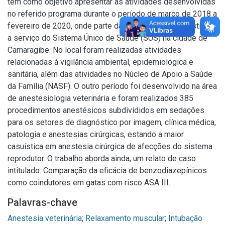
tem como objetivo apresentar as atividades desenvolvidas
no referido programa durante o período de março de 2018 a
fevereiro de 2020, onde parte da carga horária foi destinada
a serviço do Sistema Único de Saúde (SUS) na cidade de
Camaragibe. No local foram realizadas atividades
relacionadas à vigilância ambiental, epidemiológica e
sanitária, além das atividades no Núcleo de Apoio a Saúde
da Família (NASF). O outro período foi desenvolvido na área
de anestesiologia veterinária e foram realizados 385
procedimentos anestésicos subdivididos em sedações
para os setores de diagnóstico por imagem, clínica médica,
patologia e anestesias cirúrgicas, estando a maior
casuística em anestesia cirúrgica de afecções do sistema
reprodutor. O trabalho aborda ainda, um relato de caso
intitulado: Comparação da eficácia de benzodiazepínicos
como coindutores em gatas com risco ASA III.
Palavras-chave
Anestesia veterinária
;
Relaxamento muscular
;
Intubação