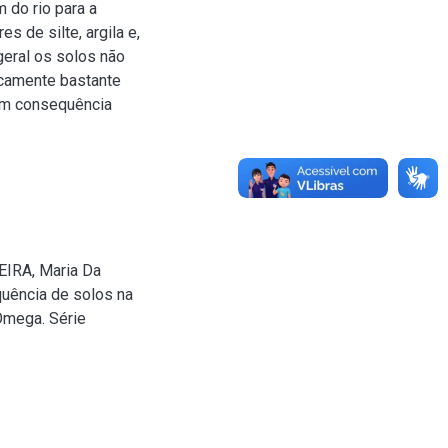
 do rio para a
 de silte, argila e,
geral os solos não
icamente bastante
 em consequência
EIRA, Maria Da
quência de solos na
 Ômega. Série