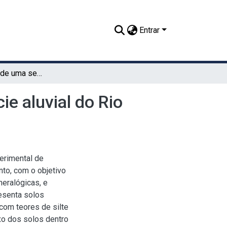
Entrar
Características de uma sequência de solos na planície aluvial do Rio Brigida em Parnamirim
ie aluvial do Rio
perimental de
to, com o objetivo
neralógicas, e
resenta solos
 com teores de silte
xo dos solos dentro