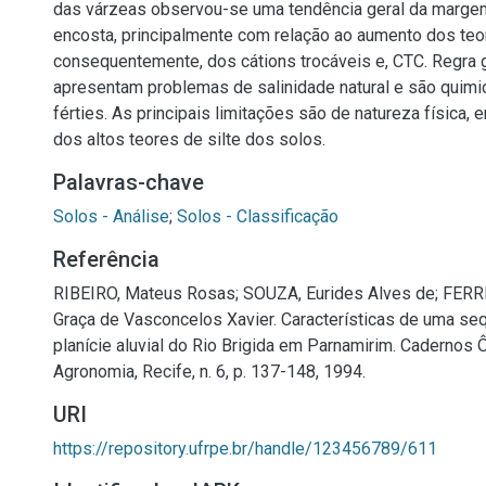
das várzeas observou-se uma tendência geral da margem
encosta, principalmente com relação ao aumento dos teores
consequentemente, dos cátions trocáveis e, CTC. Regra 
apresentam problemas de salinidade natural e são quim
férties. As principais limitações são de natureza física,
dos altos teores de silte dos solos.
Palavras-chave
Solos - Análise
;
Solos - Classificação
Referência
RIBEIRO, Mateus Rosas; SOUZA, Eurides Alves de; FERR
Graça de Vasconcelos Xavier. Características de uma se
planície aluvial do Rio Brigida em Parnamirim. Cadernos
Agronomia, Recife, n. 6, p. 137-148, 1994.
URI
https://repository.ufrpe.br/handle/123456789/611