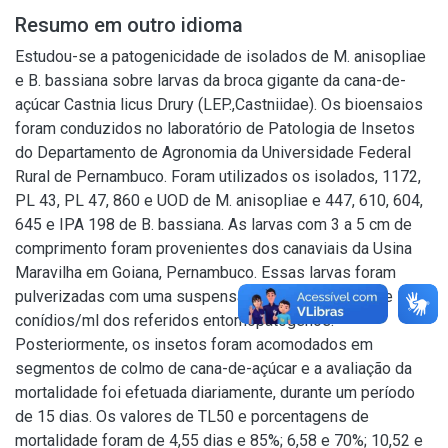
Resumo em outro idioma
Estudou-se a patogenicidade de isolados de M. anisopliae
e B. bassiana sobre larvas da broca gigante da cana-de-
açúcar Castnia licus Drury (LEP.,Castniidae). Os bioensaios
foram conduzidos no laboratório de Patologia de Insetos
do Departamento de Agronomia da Universidade Federal
Rural de Pernambuco. Foram utilizados os isolados, 1172,
PL 43, PL 47, 860 e UOD de M. anisopliae e 447, 610, 604,
645 e IPA 198 de B. bassiana. As larvas com 3 a 5 cm de
comprimento foram provenientes dos canaviais da Usina
Maravilha em Goiana, Pernambuco. Essas larvas foram
pulverizadas com uma suspensão na concentração de 5x10
conídios/ml dos referidos entomopatógenos.
Posteriormente, os insetos foram acomodados em
segmentos de colmo de cana-de-açúcar e a avaliação da
mortalidade foi efetuada diariamente, durante um período
de 15 dias. Os valores de TL50 e porcentagens de
mortalidade foram de 4,55 dias e 85%; 6,58 e 70%; 10,52 e