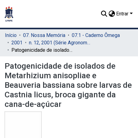
Entrar
Início
07. Nossa Memória
07.1 - Caderno Ômega
2001
n. 12, 2001 (Série Agronomia)
Patogenicidade de isolados de Metarhizium anisopliae e Beauveria bassiana sobre larvas de Castnia licus, broca gigante da cana-de-açúcar
Patogenicidade de isolados de
Metarhizium anisopliae e
Beauveria bassiana sobre larvas de
Castnia licus, broca gigante da
cana-de-açúcar