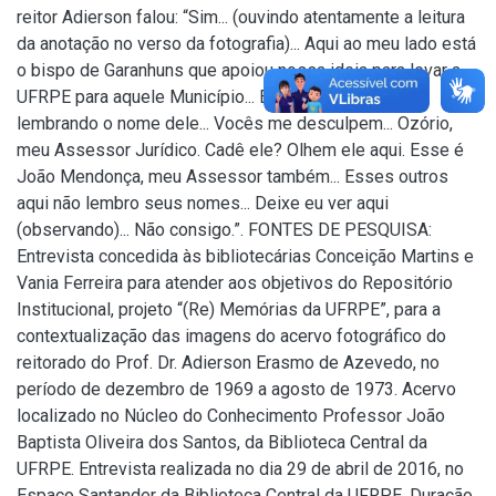
reitor Adierson falou: “Sim... (ouvindo atentamente a leitura
da anotação no verso da fotografia)... Aqui ao meu lado está
o bispo de Garanhuns que apoiou nossa ideia para levar a
UFRPE para aquele Município... Eita, agora não estou
lembrando o nome dele... Vocês me desculpem... Ozório,
meu Assessor Jurídico. Cadê ele? Olhem ele aqui. Esse é
João Mendonça, meu Assessor também... Esses outros
aqui não lembro seus nomes... Deixe eu ver aqui
(observando)... Não consigo.”. FONTES DE PESQUISA:
Entrevista concedida às bibliotecárias Conceição Martins e
Vania Ferreira para atender aos objetivos do Repositório
Institucional, projeto “(Re) Memórias da UFRPE”, para a
contextualização das imagens do acervo fotográfico do
reitorado do Prof. Dr. Adierson Erasmo de Azevedo, no
período de dezembro de 1969 a agosto de 1973. Acervo
localizado no Núcleo do Conhecimento Professor João
Baptista Oliveira dos Santos, da Biblioteca Central da
UFRPE. Entrevista realizada no dia 29 de abril de 2016, no
Espaço Santander da Biblioteca Central da UFRPE. Duração