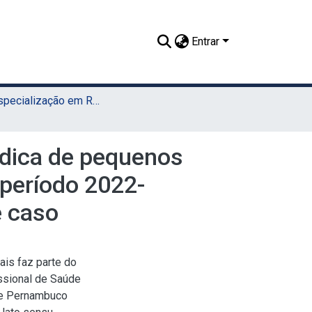
Entrar
TCR - Especialização em Residência Veterinária (Sede)
édica de pequenos
o período 2022-
e caso
ais faz parte do
ssional de Saúde
 de Pernambuco