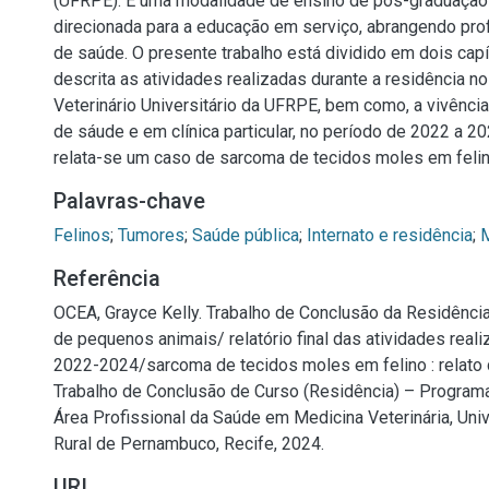
(UFRPE). É uma modalidade de ensino de pós-graduação 
direcionada para a educação em serviço, abrangendo prof
de saúde. O presente trabalho está dividido em dois capí
descrita as atividades realizadas durante a residência no
Veterinário Universitário da UFRPE, bem como, a vivênci
de sáude e em clínica particular, no período de 2022 a 2
relata-se um caso de sarcoma de tecidos moles em felin
Palavras-chave
Felinos
;
Tumores
;
Saúde pública
;
Internato e residência
;
M
Referência
OCEA, Grayce Kelly. Trabalho de Conclusão da Residênci
de pequenos animais/ relatório final das atividades real
2022-2024/sarcoma de tecidos moles em felino : relato d
Trabalho de Conclusão de Curso (Residência) – Program
Área Profissional da Saúde em Medicina Veterinária, Uni
Rural de Pernambuco, Recife, 2024.
URI