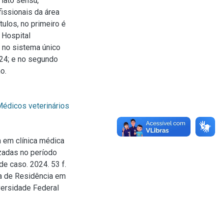
lato sensu,
issionais da área
tulos, no primeiro é
 Hospital
a no sistema único
024; e no segundo
o.
édicos veterinários
a em clínica médica
izadas no período
e caso. 2024. 53 f.
a de Residência em
versidade Federal