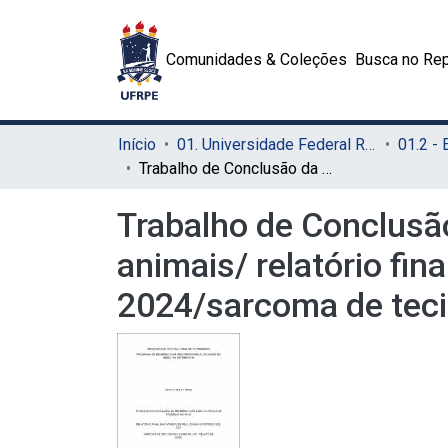
Comunidades & Coleções
Busca no Rep
Início
01. Universidade Federal Rural de Pernambuco - UFRPE (Sede)
Trabalho de Conclusão da Residência em clínica médica de pequenos animais/ relatório final das atividades realizadas no período 2022-2024/sarcoma de tecidos moles em felino: relato de caso
Trabalho de Conclusã
animais/ relatório fin
2024/sarcoma de tecid