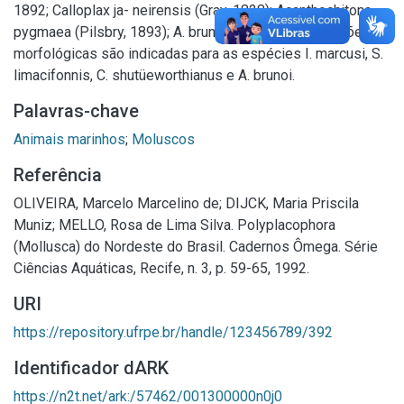
1892; Calloplax ja- neirensis (Gray, 1828); Acanthochitona
pygmaea (Pilsbry, 1893); A. brunoi Righi, 1971. Variações
morfológicas são indicadas para as espécies I. marcusi, S.
limacifonnis, C. shutüeworthianus e A. brunoi.
Palavras-chave
Animais marinhos
;
Moluscos
Referência
OLIVEIRA, Marcelo Marcelino de; DIJCK, Maria Priscila
Muniz; MELLO, Rosa de Lima Silva. Polyplacophora
(Mollusca) do Nordeste do Brasil. Cadernos Ômega. Série
Ciências Aquáticas, Recife, n. 3, p. 59-65, 1992.
URI
https://repository.ufrpe.br/handle/123456789/392
Identificador dARK
https://n2t.net/ark:/57462/001300000n0j0