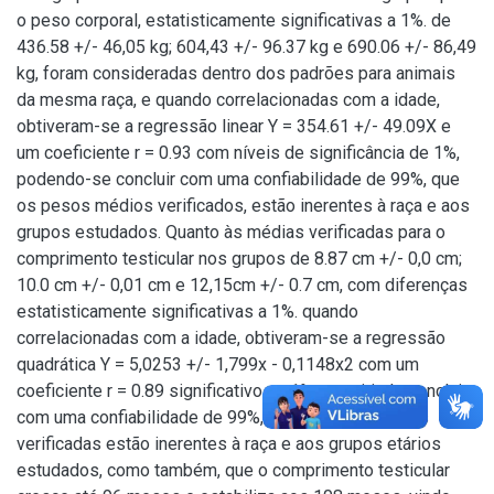
o peso corporal, estatisticamente significativas a 1%. de
436.58 +/- 46,05 kg; 604,43 +/- 96.37 kg e 690.06 +/- 86,49
kg, foram consideradas dentro dos padrões para animais
da mesma raça, e quando correlacionadas com a idade,
obtiveram-se a regressão linear Y = 354.61 +/- 49.09X e
um coeficiente r = 0.93 com níveis de significância de 1%,
podendo-se concluir com uma confiabilidade de 99%, que
os pesos médios verificados, estão inerentes à raça e aos
grupos estudados. Quanto às médias verificadas para o
comprimento testicular nos grupos de 8.87 cm +/- 0,0 cm;
10.0 cm +/- 0,01 cm e 12,15cm +/- 0.7 cm, com diferenças
estatisticamente significativas a 1%. quando
correlacionadas com a idade, obtiveram-se a regressão
quadrática Y = 5,0253 +/- 1,799x - 0,1148x2 com um
coeficiente r = 0.89 significativos a 1%, permitindo concluir
com uma confiabilidade de 99%, que as mensurações
verificadas estão inerentes à raça e aos grupos etários
estudados, como também, que o comprimento testicular