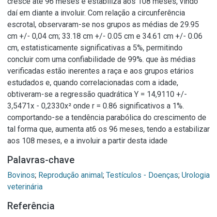
cresce até 96 meses e estabiliza aos 108 meses, vindo
daí em diante a involuir. Com relação a circunferência
escrotal, observaram-se nos grupos as médias de 29.95
cm +/- 0,04 cm; 33.18 cm +/- 0.05 cm e 34.61 cm +/- 0.06
cm, estatisticamente significativas a 5%, permitindo
concluir com uma confiabilidade de 99%. que às médias
verificadas estão inerentes a raça e aos grupos etários
estudados e, quando correlacionadas com a idade,
obtiveram-se a regressão quadrática Y = 14,9110 +/-
3,5471x - 0,2330x² onde r = 0.86 significativos a 1%.
comportando-se a tendência parabólica do crescimento de
tal forma que, aumenta at6 os 96 meses, tendo a estabilizar
aos 108 meses, e a involuir a partir desta idade
Palavras-chave
Bovinos
;
Reprodução animal
;
Testículos - Doenças
;
Urologia
veterinária
Referência