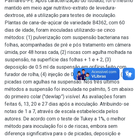
Palmares-PE. Após caracterização do isolado, foi o mesmo
mantido em meio agar nutritivo-extrato de levedura-
dextrose, até a utilização para testes de inoculação.
Plantas de cana-de-açúcar de variedade B4362, com 60
dias de idade, foram inoculadas utilizando-se cinco
métodos: (1) pulverização com suspensão bacteriana nas
folhas, acompanhadas de pré e pós tratamento em câmera
úmida, por 48 horas cada, (2) riscas com agulha molhada na
suspensão, na superfície das folhas + 1 e + 2, (3)
deposição de 0.5 ml da suspensão em orifício feito com
furador de rolha, (4) injeção de 0,5 ml da suspensão e (5)
picadas com agulhas na suspensão. Nos três últimos
métodos a suspensão foi inoculada no palmito, 5 cm abaixo
do primeiro colar ("dewlap”) visível. As avaliações foram
feitas 6, 13, 20 e 27 dias após a inoculação. Atribuindo-se
notas de 1 a 7, através de escala estabelecida pelos
autores. De acordo com o teste de Tukey a 1%, o melhor
método para inoculação foi o de riscas, embora sem
diferença significativa para o de picadas, deposição e