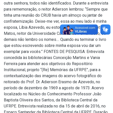
outra senhora, todos não identificados. Durante a entrevista
para rememoração, o reitor Adierson lembrou: “Sempre que
tinha uma reunião do CRUB havia um almoço ou jantar de
confraternização. Deixe-me ver, essa ao meu lado é minha
esposa, Líbia Azevedo, eu estou aqui e agora vem Potiguar
Matos, reitor da Universidade Católica de Pernambuco, os
demais não lembro os nomes.... Quando eu terminar o livro
que estou escrevendo sobre minha esposa vou dar um
exemplar para vocês.” FONTES DE PESQUISA: Entrevista
concedida às bibliotecárias Conceição Martins e Vania
Ferreira para atender aos objetivos do Repositório
Institucional, projeto “(Re) Memórias da UFRPE”, para a
contextualização das imagens do acervo fotográfico do
reitorado do Prof. Dr. Adierson Erasmo de Azevedo, no
período de dezembro de 1969 a agosto de 1973. Acervo
localizado no Núcleo do Conhecimento Professor João
Baptista Oliveira dos Santos, da Biblioteca Central da
UFRPE. Entrevista realizada no dia 15 de abril de 2016, no
Espaço Santander da Biblioteca Central da UFRPE. Duração