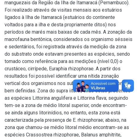
manguezais da Região da Ilha de Itamaracá (Pernambuco).
Foi realizado através de visitas mensais aos estuários
ligados à Ilha de Itamaracá (estuários do continente
voltados para a ilha e desta propriamente ditos) nos
períodos de marés mais baixas de cada mês. A zonação da
macrofauna bentônica, considerados os organismo sésseis
e sedentários, foi registrada através da medição da zona
do substrato onde estavam presentes as espécies, sendo
tomado como referência para as medições (nível 0,0) o
crustáceo, cirrípede, Euraphia rhizophorae. A partir dos
resultados foi possível identificar uma nítida zonação
vertical dos organismos nos substratos, em quatro zonas
bem definidas. Zona do supra iitoral, onde estão presentes
as espécies Littorina angulifera e Littorina flava; seguindo
tem-se a zona de médio litoral superior, onde encontram-
se ainda alguns litorinídios, no entanto, esta zona está
caracterizada pela presença de E. rhizophorae; abaixo, na
zona que chamou-se médio litoral médio encontram-se as
espécies Crassostrea rhizophorae, Balanus amphitrite,