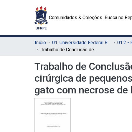
Comunidades & Coleções
Busca no Rep
Início
01. Universidade Federal Rural de Pernambuco - UFRPE (Sede)
Trabalho de Conclusão de Residência profissional em saúde clínica cirúrgica de pequenos animais: ureterostomia cutânea abdominal em gato com necrose de bexiga urinária – relato de caso
Trabalho de Conclusão
cirúrgica de pequeno
gato com necrose de b