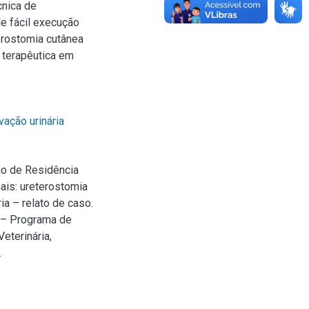
cnica de
e fácil execução
terostomia cutânea
terapêutica em
vação urinária
o de Residência
ais: ureterostomia
a – relato de caso.
) – Programa de
eterinária,
.