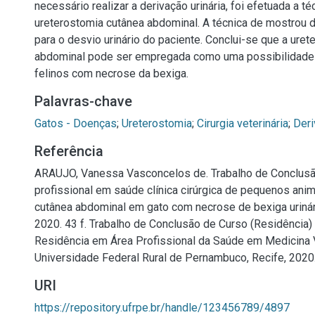
necessário realizar a derivação urinária, foi efetuada a té
ureterostomia cutânea abdominal. A técnica de mostrou d
para o desvio urinário do paciente. Conclui-se que a ure
abdominal pode ser empregada como uma possibilidade 
felinos com necrose da bexiga.
Palavras-chave
Gatos - Doenças
;
Ureterostomia
;
Cirurgia veterinária
;
Deri
Referência
ARAUJO, Vanessa Vasconcelos de. Trabalho de Conclusã
profissional em saúde clínica cirúrgica de pequenos anim
cutânea abdominal em gato com necrose de bexiga urinári
2020. 43 f. Trabalho de Conclusão de Curso (Residência
Residência em Área Profissional da Saúde em Medicina V
Universidade Federal Rural de Pernambuco, Recife, 2020
URI
https://repository.ufrpe.br/handle/123456789/4897