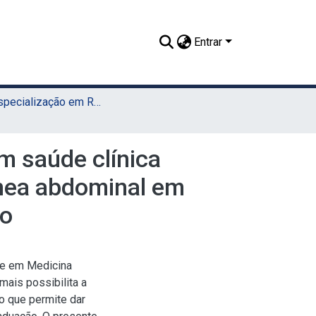
Entrar
TCR - Especialização em Residência Veterinária (Sede)
m saúde clínica
ânea abdominal em
so
de em Medicina
mais possibilita a
o que permite dar