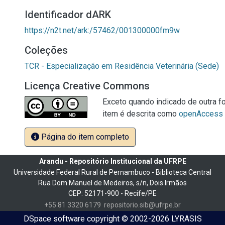
Identificador dARK
https://n2t.net/ark:/57462/001300000fm9w
Coleções
TCR - Especialização em Residência Veterinária (Sede)
Licença Creative Commons
Exceto quando indicado de outra fo
item é descrita como
openAccess
Página do item completo
Arandu - Repositório Institucional da UFRPE
Universidade Federal Rural de Pernambuco - Biblioteca Central
Rua Dom Manuel de Medeiros, s/n, Dois Irmãos
CEP: 52171-900 - Recife/PE
+55 81 3320 6179
repositorio.sib@ufrpe.br
DSpace software
copyright © 2002-2026
LYRASIS