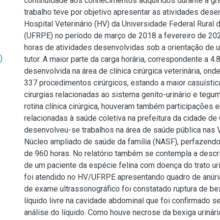
continuidade aos conhecimentos adquiridos durante a gr
trabalho teve por objetivo apresentar as atividades dese
Hospital Veterinário (HV) da Universidade Federal Rura
(UFRPE) no período de março de 2018 a fevereiro de 202
horas de atividades desenvolvidas sob a orientação de 
)
tutor. A maior parte da carga horária, correspondente a 4.
desenvolvida na área de clínica cirúrgica veterinária, on
337 procedimentos cirúrgicos, estando a maior casuístic
cirurgias relacionadas ao sistema genito-urinário e tegu
rotina clínica cirúrgica, houveram também participações 
relacionadas à saúde coletiva na prefeitura da cidade d
desenvolveu-se trabalhos na área de saúde pública nas V
Núcleo ampliado de saúde da família (NASF), perfazendo
de 960 horas. No relatório também se contempla a descri
de um paciente da espécie felina com doença do trato urin
foi atendido no HV/UFRPE apresentando quadro de anúri
de exame ultrassonográfico foi constatado ruptura de bex
líquido livre na cavidade abdominal que foi confirmado se
análise do líquido. Como houve necrose da bexiga urinária