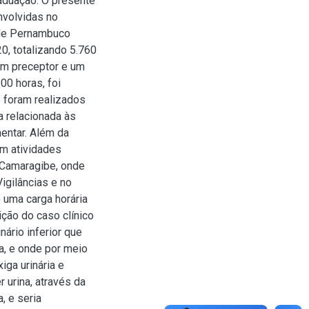
aduação. O presente
nvolvidas no
l de Pernambuco
0, totalizando 5.760
um preceptor e um
800 horas, foi
de foram realizados
a relacionada às
mentar. Além da
em atividades
e Camaragibe, onde
igilâncias e no
 uma carga horária
ção do caso clínico
ário inferior que
a, e onde por meio
iga urinária e
r urina, através da
, e seria