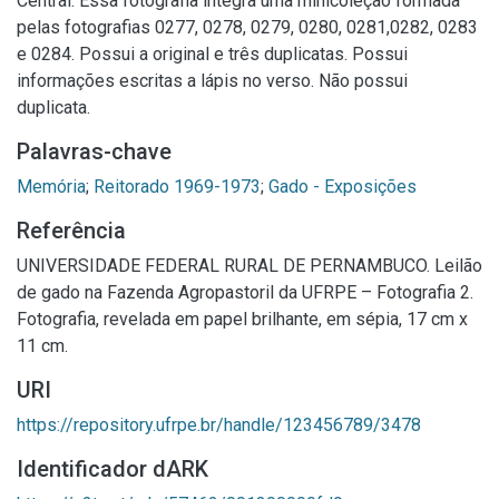
Central. Essa fotografia integra uma minicoleção formada
pelas fotografias 0277, 0278, 0279, 0280, 0281,0282, 0283
e 0284. Possui a original e três duplicatas. Possui
informações escritas a lápis no verso. Não possui
duplicata.
Palavras-chave
Memória
;
Reitorado 1969-1973
;
Gado - Exposições
Referência
UNIVERSIDADE FEDERAL RURAL DE PERNAMBUCO. Leilão
de gado na Fazenda Agropastoril da UFRPE – Fotografia 2.
Fotografia, revelada em papel brilhante, em sépia, 17 cm x
11 cm.
URI
https://repository.ufrpe.br/handle/123456789/3478
Identificador dARK