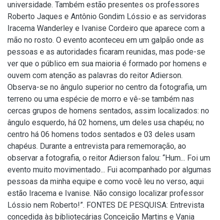
universidade. Também estão presentes os professores
Roberto Jaques e Antônio Gondim Lóssio e as servidoras
Iracema Wanderley e Ivanise Cordeiro que aparece com a
mão no rosto. O evento aconteceu em um galpão onde as
pessoas e as autoridades ficaram reunidas, mas pode-se
ver que o público em sua maioria é formado por homens e
ouvem com atenção as palavras do reitor Adierson.
Observa-se no ângulo superior no centro da fotografia, um
terreno ou uma espécie de morro e vê-se também nas
cercas grupos de homens sentados, assim localizados: no
ângulo esquerdo, há 02 homens, um deles usa chapéu; no
centro há 06 homens todos sentados e 03 deles usam
chapéus. Durante a entrevista para rememoração, ao
observar a fotografia, o reitor Adierson falou: “Hum... Foi um
evento muito movimentado... Fui acompanhado por algumas
pessoas da minha equipe e como você leu no verso, aqui
estão Iracema e Ivanise. Não consigo localizar professor
Lóssio nem Roberto!”. FONTES DE PESQUISA: Entrevista
concedida às bibliotecárias Conceição Martins e Vania