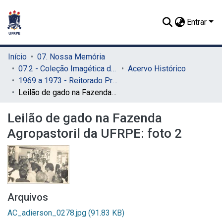
Entrar
Início
07. Nossa Memória
07.2 - Coleção Imagética do SIB
Acervo Histórico
1969 a 1973 - Reitorado Prof. Adierson Erasmo de Azevedo
Leilão de gado na Fazenda Agropastoril da UFRPE: foto 2
Leilão de gado na Fazenda
Agropastoril da UFRPE: foto 2
Arquivos
AC_adierson_0278.jpg
(91.83 KB)