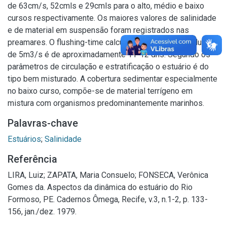
de 63cm/s, 52cmls e 29cmls para o alto, médio e baixo
cursos respectivamente. Os maiores valores de salinidade
e de material em suspensão foram registrados nas
preamares. O flushing-time calculado para descurga fluvial
de 5m3/s é de aproximadamente 11-12 dhs. Segundo os
parâmetros de circulação e estratificação o estuário é do
tipo bem misturado. A cobertura sedimentar especialmente
no baixo curso, compõe-se de material terrígeno em
mistura com organismos predominantemente marinhos.
Palavras-chave
Estuários
;
Salinidade
Referência
LIRA, Luiz; ZAPATA, Maria Consuelo; FONSECA, Verônica
Gomes da. Aspectos da dinâmica do estuário do Rio
Formoso, PE. Cadernos Ômega, Recife, v.3, n.1-2, p. 133-
156, jan./dez. 1979.