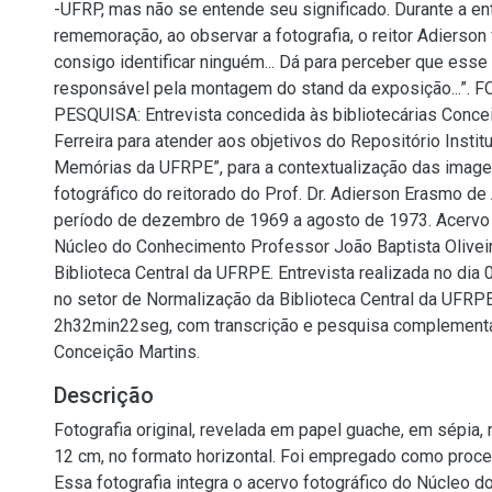
-UFRP, mas não se entende seu significado. Durante a ent
rememoração, ao observar a fotografia, o reitor Adierson f
consigo identificar ninguém... Dá para perceber que esse 
responsável pela montagem do stand da exposição...”. 
PESQUISA: Entrevista concedida às bibliotecárias Conce
Ferreira para atender aos objetivos do Repositório Institu
Memórias da UFRPE”, para a contextualização das image
fotográfico do reitorado do Prof. Dr. Adierson Erasmo d
período de dezembro de 1969 a agosto de 1973. Acervo 
Núcleo do Conhecimento Professor João Baptista Oliveir
Biblioteca Central da UFRPE. Entrevista realizada no dia
no setor de Normalização da Biblioteca Central da UFRP
2h32min22seg, com transcrição e pesquisa complementar
Conceição Martins.
Descrição
Fotografia original, revelada em papel guache, em sépia,
12 cm, no formato horizontal. Foi empregado como proce
Essa fotografia integra o acervo fotográfico do Núcleo 