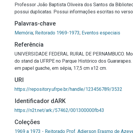
Professor João Baptista Oliveira dos Santos da Bibliotec
possui duplicatas. Possui informações escritas no verso 
Palavras-chave
Memória
;
Reitorado 1969-1973
;
Eventos especiais
Referência
UNIVERSIDADE FEDERAL RURAL DE PERNAMBUCO. Mont
do stand da UFRPE no Parque Histórico dos Guararapes. 
em papel guache, em sépia, 17,5 cm x12 cm.
URI
https://repository.ufrpe.br/handle/123456789/3532
Identificador dARK
https://n2t.net/ark:/57462/001300000fb43
Coleções
1969 a 1973 - Reitorado Prof. Adierson Erasmo de Azev