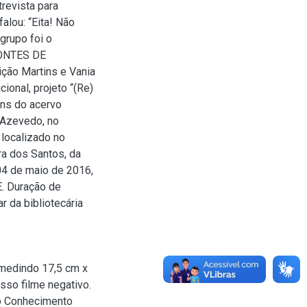
revista para
alou: “Eita! Não
grupo foi o
FONTES DE
ição Martins e Vania
cional, projeto “(Re)
ns do acervo
e Azevedo, no
localizado no
a dos Santos, da
 04 de maio de 2016,
E. Duração de
 da bibliotecária
 medindo 17,5 cm x
sso filme negativo.
do Conhecimento