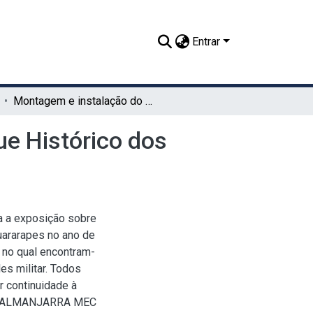
Entrar
Montagem e instalação do stand da UFRPE no Parque Histórico dos Guararapes
e Histórico dos
a a exposição sobre
uararapes no ano de
 no qual encontram-
es militar. Todos
r continuidade à
lê: ALMANJARRA MEC