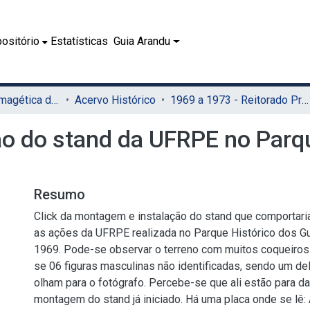
ositório
Estatísticas
Guia Arandu
07.2 - Coleção Imagética do SIB
Acervo Histórico
1969 a 1973 - Reitorado Prof. Adierson Erasmo de Azevedo
o do stand da UFRPE no Parqu
Resumo
Click da montagem e instalação do stand que comportari
as ações da UFRPE realizada no Parque Histórico dos G
1969. Pode-se observar o terreno com muitos coqueiros
se 06 figuras masculinas não identificadas, sendo um del
olham para o fotógrafo. Percebe-se que ali estão para da
montagem do stand já iniciado. Há uma placa onde se 