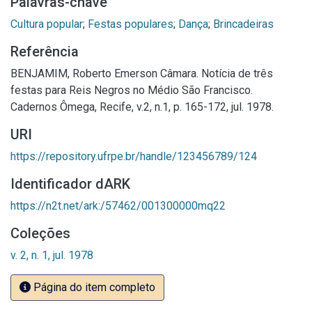
Palavras-chave
Cultura popular
;
Festas populares
;
Dança
;
Brincadeiras
Referência
BENJAMIM, Roberto Emerson Câmara. Notícia de três
festas para Reis Negros no Médio São Francisco.
Cadernos Ômega, Recife, v.2, n.1, p. 165-172, jul. 1978.
URI
https://repository.ufrpe.br/handle/123456789/124
Identificador dARK
https://n2t.net/ark:/57462/001300000mq22
Coleções
v. 2, n. 1, jul. 1978
Página do item completo