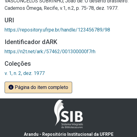
VASCONCELOS SOBRINHO, João de. O deserto brasileiro.
Cadernos Ômega, Recife, v.1, n.2, p. 75-78, dez. 1977.
URI
https://repository.ufrpe.br/handle/123456789/98
Identificador dARK
https://n2t.net/ark:/57462/001300000f7rh
Coleções
v. 1, n. 2, dez. 1977
Página do item completo
Arandu - Repositório Institucional da UFRPE