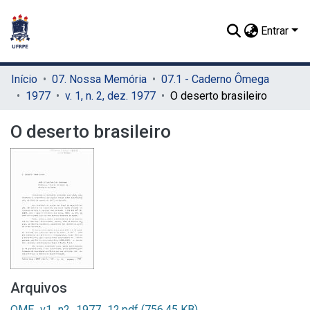
Entrar
Início
07. Nossa Memória
07.1 - Caderno Ômega
1977
v. 1, n. 2, dez. 1977
O deserto brasileiro
O deserto brasileiro
Arquivos
OME_v1_n2_1977_12.pdf
(756.45 KB)