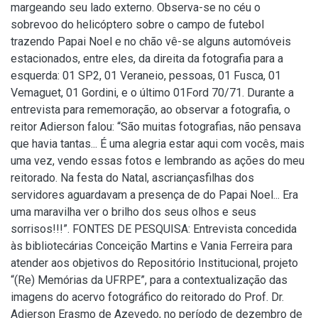
margeando seu lado externo. Observa-se no céu o
sobrevoo do helicóptero sobre o campo de futebol
trazendo Papai Noel e no chão vê-se alguns automóveis
estacionados, entre eles, da direita da fotografia para a
esquerda: 01 SP2, 01 Veraneio, pessoas, 01 Fusca, 01
Vemaguet, 01 Gordini, e o último 01Ford 70/71. Durante a
entrevista para rememoração, ao observar a fotografia, o
reitor Adierson falou: “São muitas fotografias, não pensava
que havia tantas... É uma alegria estar aqui com vocês, mais
uma vez, vendo essas fotos e lembrando as ações do meu
reitorado. Na festa do Natal, ascriançasfilhas dos
servidores aguardavam a presença de do Papai Noel... Era
uma maravilha ver o brilho dos seus olhos e seus
sorrisos!!!”. FONTES DE PESQUISA: Entrevista concedida
às bibliotecárias Conceição Martins e Vania Ferreira para
atender aos objetivos do Repositório Institucional, projeto
“(Re) Memórias da UFRPE”, para a contextualização das
imagens do acervo fotográfico do reitorado do Prof. Dr.
Adierson Erasmo de Azevedo, no período de dezembro de