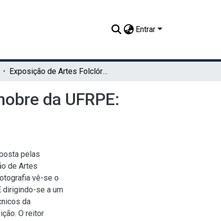
Entrar
Exposição de Artes Folclóricas no saguão do salão nobre da UFRPE: fotografia 2
 nobre da UFRPE:
posta pelas
ão de Artes
otografia vê-se o
 dirigindo-se a um
cnicos da
ção. O reitor