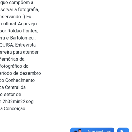
ns que compõem a
ervar a fotografia,
Observando...) Eu
ultural. Aqui vejo
ssor Roldão Fontes,
ra e Bartolomeu...
UISA: Entrevista
rreira para atender
 Memórias da
fotográfico do
período de dezembro
 do Conhecimento
ca Central da
no setor de
de 2h32min22seg.
ia Conceição