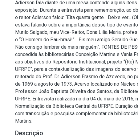
Adierson fala diante de uma mesa contendo alguns ite
exposição. Durante a entrevista para rememoração, ao obs
o reitor Adierson falou: “Eita quanta gente... Deixe ver... (
estava falando sobre a importância desse tipo de evento c
Murilo Salgado, meu Vice-Reitor, Dona Lilia Maria, profe
o “O Homem do Pau-brasi!”... Eis meu amigo Geraldo Guer
Não consigo lembrar de mais ninguém”. FONTES DE PESQ
concedida às bibliotecárias Conceição Martins e Vania Fe
aos objetivos do Repositório Institucional, projeto “(Re)
UFRPE”, para a contextualização das imagens do acervo 
reitorado do Prof. Dr. Adierson Erasmo de Azevedo, no 
de 1969 a agosto de 1973. Acervo localizado no Núcleo
Professor João Baptista Oliveira dos Santos, da Bibliote
UFRPE. Entrevista realizada no dia 04 de maio de 2016, 
Normalização da Biblioteca Central da UFRPE. Duração 
com transcrição e pesquisa complementar da bibliotecár
Martins.
Descrição