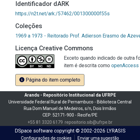
Identificador dARK
https://n2t.net/ark:/57462/001300000f55s
Coleções
1969 a 1973 - Reitorado Prof. Adierson Erasmo de Azev
Licença Creative Commons
Exceto quando indicado de outra fo
item é descrita como
openAccess
Página do item completo
Arandu - Repositório Institucional da UFRPE
Universidade Federal Rural de Pernambuco - Biblioteca Central
Rua Dom Manuel de Medeiros, s/n, Dois Irmãos
CEP: 52171-900 - Recife/PE
+55 81 3320 6179
repositorio.sib@ufrpe.br
DSpace software
copyright © 2002-2026
LYRASIS
Configurações de cookies
Enviar uma sugestão