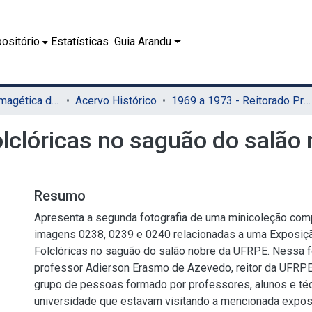
ositório
Estatísticas
Guia Arandu
07.2 - Coleção Imagética do SIB
Acervo Histórico
1969 a 1973 - Reitorado Prof. Adierson Erasmo de Azevedo
lclóricas no saguão do salão
Resumo
Apresenta a segunda fotografia de uma minicoleção com
imagens 0238, 0239 e 0240 relacionadas a uma Exposiç
Folclóricas no saguão do salão nobre da UFRPE. Nessa f
professor Adierson Erasmo de Azevedo, reitor da UFRPE
grupo de pessoas formado por professores, alunos e té
universidade que estavam visitando a mencionada exposi