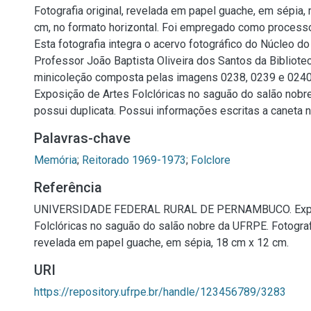
Fotografia original, revelada em papel guache, em sépia
cm, no formato horizontal. Foi empregado como processo
Esta fotografia integra o acervo fotográfico do Núcleo 
Professor João Baptista Oliveira dos Santos da Biblioteca
minicoleção composta pelas imagens 0238, 0239 e 0240
Exposição de Artes Folclóricas no saguão do salão nob
possui duplicata. Possui informações escritas a caneta n
Palavras-chave
Memória
;
Reitorado 1969-1973
;
Folclore
Referência
UNIVERSIDADE FEDERAL RURAL DE PERNAMBUCO. Expo
Folclóricas no saguão do salão nobre da UFRPE. Fotografi
revelada em papel guache, em sépia, 18 cm x 12 cm.
URI
https://repository.ufrpe.br/handle/123456789/3283