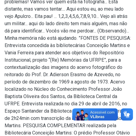
problemas! Vamos ver quem está na fotografia... Está
distante, mas vamos tentar.... Aqui estou eu, ao meu lado
vejo Apulcro... Eita pau! ... 1,2,3,4,5,6,7,8,9,10... Vejo ali atrás
um militar... aqui do lado direito tem mais alguém, mas não
dá para identificar... Vocês vão me perdoar... (Observando)...
Minha memória não está ajudando. ”FONTES DE PESQUISA:
Entrevista concedida às bibliotecárias Conceição Martins e
Vania Ferreira para atender aos objetivos do Repositório
Institucional, projeto “(Re) Memórias da UFRPE”, para a
contextualização das imagens do acervo fotográfico do
reitorado do Prof. Dr. Adierson Erasmo de Azevedo, no
período de dezembro de 1969 a agosto de 1973. Acervo
localizado no Núcleo do Conhecimento Professor João
Baptista Oliveira dos Santos, da Biblioteca Central da
UFRPE. Entrevista realizada no dia 29 de abril de 2016, no
Espaço Santander da Biblioteca Central da UFRPE. Duração
de 2h24min com transcrição da bibliotecária Conceição
Martins. PESQUISA COMPLEMENTAR realizada pela
Bibliotecária Conceição Martins: O prédio Professor Otávio