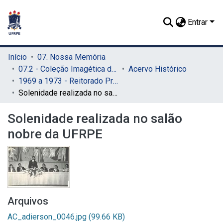
Entrar
Início
07. Nossa Memória
07.2 - Coleção Imagética do SIB
Acervo Histórico
1969 a 1973 - Reitorado Prof. Adierson Erasmo de Azevedo
Solenidade realizada no salão nobre da UFRPE
Solenidade realizada no salão
nobre da UFRPE
Arquivos
AC_adierson_0046.jpg
(99.66 KB)