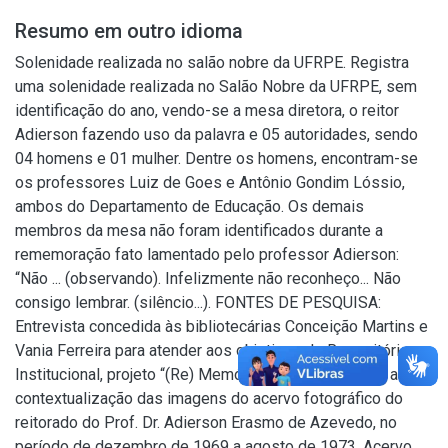
Resumo em outro idioma
Solenidade realizada no salão nobre da UFRPE. Registra
uma solenidade realizada no Salão Nobre da UFRPE, sem
identificação do ano, vendo-se a mesa diretora, o reitor
Adierson fazendo uso da palavra e 05 autoridades, sendo
04 homens e 01 mulher. Dentre os homens, encontram-se
os professores Luiz de Goes e Antônio Gondim Lóssio,
ambos do Departamento de Educação. Os demais
membros da mesa não foram identificados durante a
rememoração fato lamentado pelo professor Adierson:
“Não ... (observando). Infelizmente não reconheço... Não
consigo lembrar. (silêncio...). FONTES DE PESQUISA:
Entrevista concedida às bibliotecárias Conceição Martins e
Vania Ferreira para atender aos objetivos do Repositório
Institucional, projeto “(Re) Memórias da UFRPE”, para a
contextualização das imagens do acervo fotográfico do
reitorado do Prof. Dr. Adierson Erasmo de Azevedo, no
período de dezembro de 1969 a agosto de 1973. Acervo