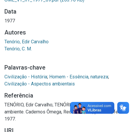
Data
1977
Autores
Tenório, Edir Carvalho
Tenório, C. M.
Palavras-chave
Civilização - História
;
Homem - Essência, natureza
;
Civilização - Aspectos ambientais
Referência
TENÓRIO, Edir Carvalho; TENÓRIO, C. M. o homem e o
ambiente. Cadernos Ômega, Recife, v.1, n.1, p. 54-59, fev.
1977.
URI