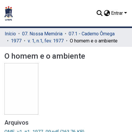
Entrar
Início
07. Nossa Memória
07.1 - Caderno Ômega
1977
v. 1, n.1, fev. 1977
O homem e o ambiente
O homem e o ambiente
Arquivos
OME_v1_n1_1977_09.pdf
(263.76 KB)