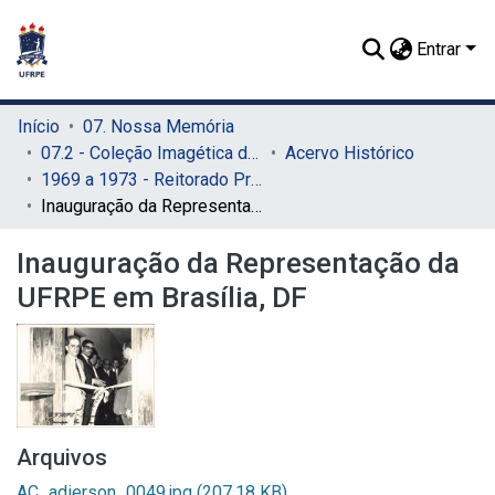
Entrar
Início
07. Nossa Memória
07.2 - Coleção Imagética do SIB
Acervo Histórico
1969 a 1973 - Reitorado Prof. Adierson Erasmo de Azevedo
Inauguração da Representação da UFRPE em Brasília, DF
Inauguração da Representação da
UFRPE em Brasília, DF
Arquivos
AC_adierson_0049.jpg
(207.18 KB)