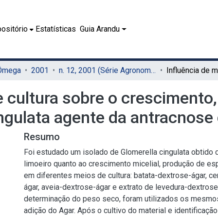
ositório
Estatísticas
Guia Arandu
 Ômega
2001
n. 12, 2001 (Série Agronomia)
e cultura sobre o crescimento
ngulata agente da antracnose 
Resumo
Foi estudado um isolado de Glomerella cingulata obtido 
limoeiro quanto ao crescimento micelial, produção de e
em diferentes meios de cultura: batata-dextrose-ágar, c
ágar, aveia-dextrose-ágar e extrato de levedura-dextrose
determinação do peso seco, foram utilizados os mesm
adição do Agar. Após o cultivo do material e identificaç