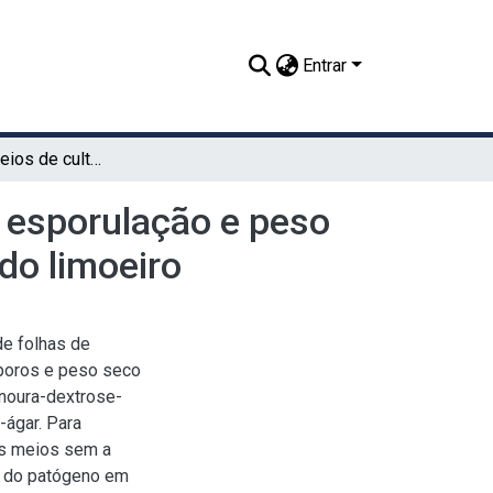
Entrar
Influência de meios de cultura sobre o crescimento, esporulação e peso seco de Glomerella cingulata agente da antracnose do limoeiro
, esporulação e peso
do limoeiro
de folhas de
sporos e peso seco
enoura-dextrose-
-ágar. Para
os meios sem a
ão do patógeno em