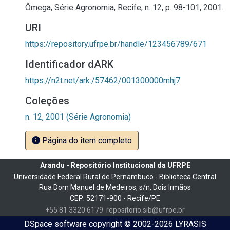
Ômega, Série Agronomia, Recife, n. 12, p. 98-101, 2001.
URI
https://repository.ufrpe.br/handle/123456789/671
Identificador dARK
https://n2t.net/ark:/57462/001300000mhj7
Coleções
n. 12, 2001 (Série Agronomia)
Página do item completo
Arandu - Repositório Institucional da UFRPE
Universidade Federal Rural de Pernambuco - Biblioteca Central
Rua Dom Manuel de Medeiros, s/n, Dois Irmãos
CEP: 52171-900 - Recife/PE
+55 81 3320 6179
repositorio.sib@ufrpe.br
DSpace software
copyright © 2002-2026
LYRASIS