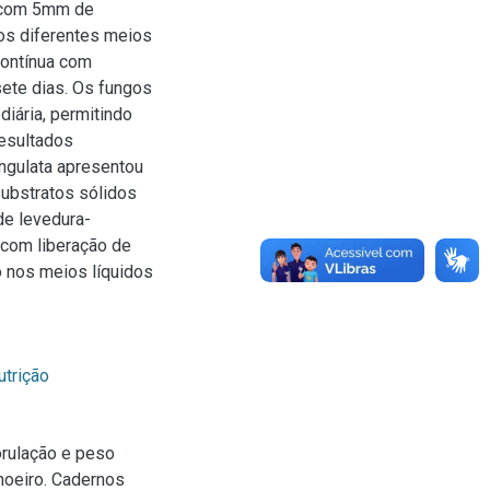
o com 5mm de
 os diferentes meios
contínua com
ete dias. Os fungos
iária, permitindo
resultados
ngulata apresentou
substratos sólidos
de levedura-
 com liberação de
o nos meios líquidos
utrição
orulação e peso
moeiro. Cadernos