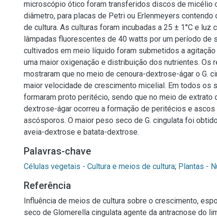
microscópio ótico foram transferidos discos de micéli
diâmetro, para placas de Petri ou Erlenmeyers contendo
de cultura. As culturas foram incubadas a 25 ± 1°C e luz 
lâmpadas fluorescentes de 40 watts por um período de s
cultivados em meio líquido foram submetidos a agitação d
uma maior oxigenação e distribuição dos nutrientes. Os 
mostraram que no meio de cenoura-dextrose-ágar o G. ci
maior velocidade de crescimento micelial. Em todos os 
formaram proto peritécio, sendo que no meio de extrato 
dextrose-ágar ocorreu a formação de peritécios e ascos
ascósporos. O maior peso seco de G. cingulata foi obtid
aveia-dextrose e batata-dextrose.
Palavras-chave
Células vegetais - Cultura e meios de cultura
;
Plantas - N
Referência
Influência de meios de cultura sobre o crescimento, esp
seco de Glomerella cingulata agente da antracnose do li