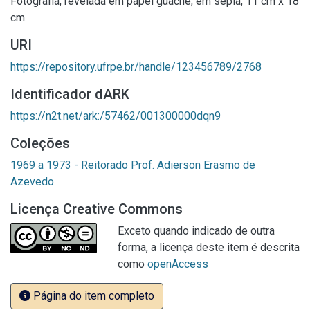
Fotografia, revelada em papel guache, em sépia, 11 cm x 18
cm.
URI
https://repository.ufrpe.br/handle/123456789/2768
Identificador dARK
https://n2t.net/ark:/57462/001300000dqn9
Coleções
1969 a 1973 - Reitorado Prof. Adierson Erasmo de
Azevedo
Licença Creative Commons
Exceto quando indicado de outra
forma, a licença deste item é descrita
como
openAccess
Página do item completo