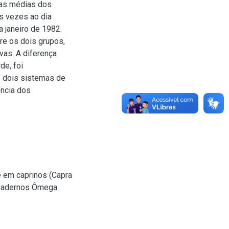
das médias dos
s vezes ao dia
 janeiro de 1982.
e os dois grupos,
vas. A diferença
de, foi
s dois sistemas de
ência dos
e em caprinos (Capra
 Cadernos Ômega.