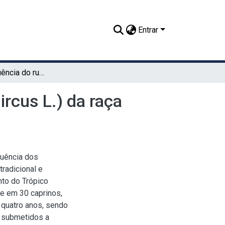
Entrar
Estudo da frequência do rume em caprinos (Capra hircus L.) da raça Moxotó criados no estado da Paraíba
rcus L.) da raça
quência dos
radicional e
to do Trópico
se em 30 caprinos,
 quatro anos, sendo
s submetidos a