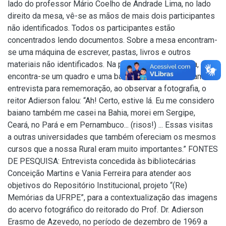
lado do professor Mário Coelho de Andrade Lima, no lado
direito da mesa, vê-se as mãos de mais dois participantes
não identificados. Todos os participantes estão
concentrados lendo documentos. Sobre a mesa encontram-
se uma máquina de escrever, pastas, livros e outros
materiais não identificados. Na parede ao final da sala,
encontra-se um quadro e uma bandeira do Brasil. Durante a
entrevista para rememoração, ao observar a fotografia, o
reitor Adierson falou: “Ah! Certo, estive lá. Eu me considero
baiano também me casei na Bahia, morei em Sergipe,
Ceará, no Pará e em Pernambuco... (risos!) ... Essas visitas
a outras universidades que também ofereciam os mesmos
cursos que a nossa Rural eram muito importantes.” FONTES
DE PESQUISA: Entrevista concedida às bibliotecárias
Conceição Martins e Vania Ferreira para atender aos
objetivos do Repositório Institucional, projeto “(Re)
Memórias da UFRPE”, para a contextualização das imagens
do acervo fotográfico do reitorado do Prof. Dr. Adierson
Erasmo de Azevedo, no período de dezembro de 1969 a