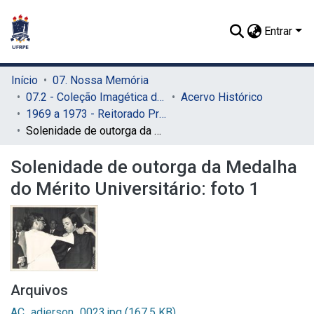
Entrar
Início
07. Nossa Memória
07.2 - Coleção Imagética do SIB
Acervo Histórico
1969 a 1973 - Reitorado Prof. Adierson Erasmo de Azevedo
Solenidade de outorga da Medalha do Mérito Universitário: foto 1
Solenidade de outorga da Medalha
do Mérito Universitário: foto 1
Arquivos
AC_adierson_0023.jpg
(167.5 KB)