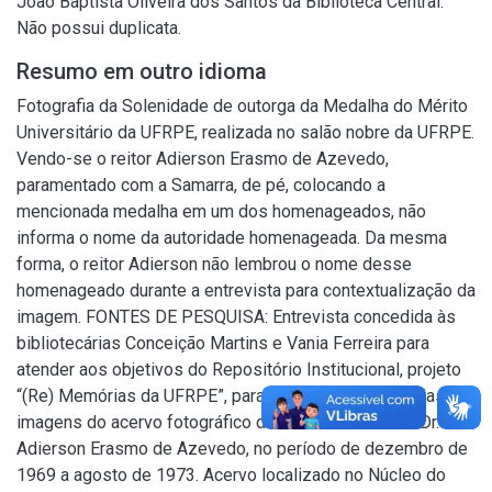
João Baptista Oliveira dos Santos da Biblioteca Central.
Não possui duplicata.
Resumo em outro idioma
Fotografia da Solenidade de outorga da Medalha do Mérito
Universitário da UFRPE, realizada no salão nobre da UFRPE.
Vendo-se o reitor Adierson Erasmo de Azevedo,
paramentado com a Samarra, de pé, colocando a
mencionada medalha em um dos homenageados, não
informa o nome da autoridade homenageada. Da mesma
forma, o reitor Adierson não lembrou o nome desse
homenageado durante a entrevista para contextualização da
imagem. FONTES DE PESQUISA: Entrevista concedida às
bibliotecárias Conceição Martins e Vania Ferreira para
atender aos objetivos do Repositório Institucional, projeto
“(Re) Memórias da UFRPE”, para a contextualização das
imagens do acervo fotográfico do reitorado do Prof. Dr.
Adierson Erasmo de Azevedo, no período de dezembro de
1969 a agosto de 1973. Acervo localizado no Núcleo do