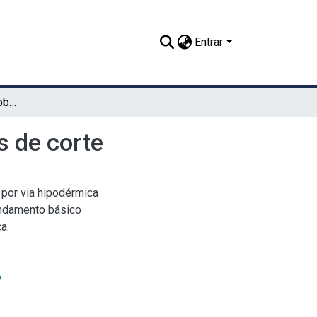
Entrar
Efeito da testosterona sobre a performance em aves de corte
s de corte
 por via hipodérmica
undamento básico
a.
o