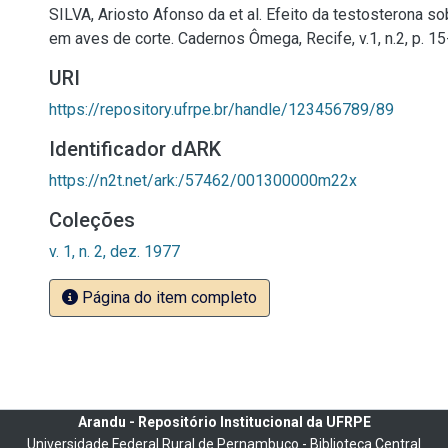
SILVA, Ariosto Afonso da et al. Efeito da testosterona s
em aves de corte. Cadernos Ômega, Recife, v.1, n.2, p. 15
URI
https://repository.ufrpe.br/handle/123456789/89
Identificador dARK
https://n2t.net/ark:/57462/001300000m22x
Coleções
v. 1, n. 2, dez. 1977
Página do item completo
Arandu - Repositório Institucional da UFRPE
Universidade Federal Rural de Pernambuco - Biblioteca Central