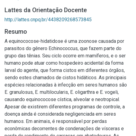
Lattes da Orientação Docente
http://lattes.cnpq.br/4438209268573845
Resumo
A equinococose-hidatidose é uma zoonose causada por
parasitos do gênero Echinococcus, que fazem parte do
grupo das tênias. Seu ciclo ocorre em mamíferos, e o ser
humano pode atuar como hospedeiro acidental da forma
larval do agente, que forma cistos em diferentes órgãos,
sendo estes chamados de cistos hidáticos. As principais
espécies relacionadas à infecção em seres humanos são
E. granulosus, E. multilocularis, E. oligarthra e E. vogeli,
causando equinococose cística, alveolar e neotropical.
Apesar de existirem diferentes programas de controle, a
doença ainda é considerada negligenciada em seres
humanos. Em animais, é responsável por perdas
econômicas decorrentes de condenações de vísceras e
perda de rendimento de carcaças em abatedouros. As