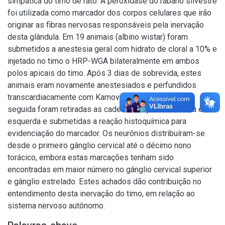
simpática do timo de rato. A peroxidase do rábano silvestre
foi utilizada como marcador dos corpos celulares que irão
originar as fibras nervosas responsáveis pela inervação
desta glândula. Em 19 animais (albino wistar) foram
submetidos a anestesia geral com hidrato de cloral a 10% e
injetado no timo o HRP-WGA bilateralmente em ambos
polos apicais do timo. Após 3 dias de sobrevida, estes
animais eram novamente anestesiados e perfundidos
transcardiacamente com Karnovsky como fixador. Em
seguida foram retiradas as cadeias simpáticas direita e
esquerda e submetidas a reação histoquímica para
evidenciação do marcador. Os neurônios distribuíram-se
desde o primeiro gânglio cervical até o décimo nono
torácico, embora estas marcações tenham sido
encontradas em maior número no gânglio cervical superior
e gânglio estrelado. Estes achados dão contribuição no
entendimento desta inervação do timo, em relação ao
sistema nervoso autônomo.