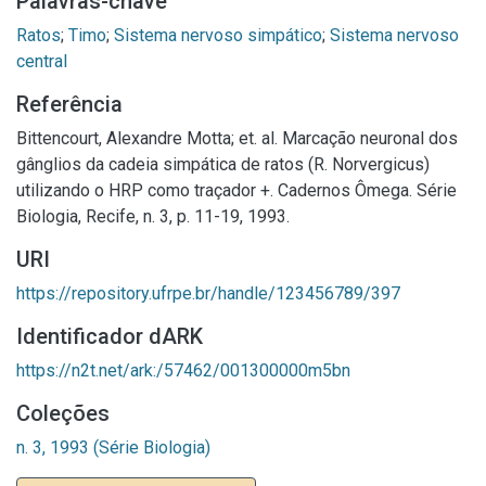
Palavras-chave
Ratos
;
Timo
;
Sistema nervoso simpático
;
Sistema nervoso
central
Referência
Bittencourt, Alexandre Motta; et. al. Marcação neuronal dos
gânglios da cadeia simpática de ratos (R. Norvergicus)
utilizando o HRP como traçador +. Cadernos Ômega. Série
Biologia, Recife, n. 3, p. 11-19, 1993.
URI
https://repository.ufrpe.br/handle/123456789/397
Identificador dARK
https://n2t.net/ark:/57462/001300000m5bn
Coleções
n. 3, 1993 (Série Biologia)