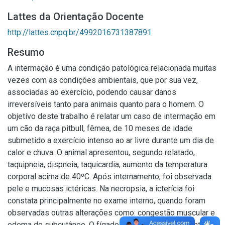
Lattes da Orientação Docente
http://lattes.cnpq.br/4992016731387891
Resumo
A intermação é uma condição patológica relacionada muitas
vezes com as condições ambientais, que por sua vez,
associadas ao exercício, podendo causar danos
irreversíveis tanto para animais quanto para o homem. O
objetivo deste trabalho é relatar um caso de intermação em
um cão da raça pitbull, fêmea, de 10 meses de idade
submetido a exercício intenso ao ar livre durante um dia de
calor e chuva. O animal apresentou, segundo relatado,
taquipneia, dispneia, taquicardia, aumento da temperatura
corporal acima de 40ºC. Após internamento, foi observada
pele e mucosas ictéricas. Na necropsia, a icterícia foi
constata principalmente no exame interno, quando foram
observadas outras alterações como: congestão muscular e
edema de subcutâneo. O fígado apresentou-se aumentado