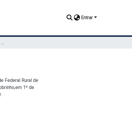
Entrar
A difícil arte da escolha de uma profissão
e Federal Rural de
obrinho,em 1º de
.