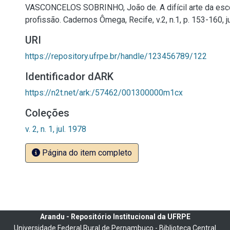
VASCONCELOS SOBRINHO, João de. A difícil arte da esc
profissão. Cadernos Ômega, Recife, v.2, n.1, p. 153-160, ju
URI
https://repository.ufrpe.br/handle/123456789/122
Identificador dARK
https://n2t.net/ark:/57462/001300000m1cx
Coleções
v. 2, n. 1, jul. 1978
Página do item completo
Arandu - Repositório Institucional da UFRPE
Universidade Federal Rural de Pernambuco - Biblioteca Central