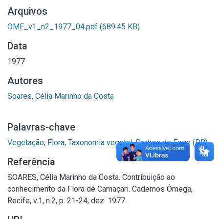
Arquivos
OME_v1_n2_1977_04.pdf
(689.45 KB)
Data
1977
Autores
Soares, Célia Marinho da Costa
Palavras-chave
Vegetação
;
Flora
;
Taxonomia vegetal
;
Pedras de Fogo (PB)
Referência
SOARES, Célia Marinho da Costa. Contribuição ao
conhecimento da Flora de Camaçari. Cadernos Ômega,
Recife, v.1, n.2, p. 21-24, dez. 1977.