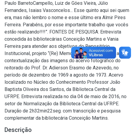
Paulo BarretoCampello, Luiz de Góes Vieira, Júlio
Fernandes, Isaias Vasconcelos... Esse quinto aqui sei quem
era, mas não lembro o nome e esse último era Almir Pires
Ferreira. Parabéns, por esse importante trabalho que vocês
estão realizando!!!!”. FONTES DE PESQUISA: Entrevista
concedida às bibliotecárias Conceição Martins e Vania
Ferreira para atender aos objetivos do Repositório
Institucional, projeto “(Re) Memórias da UFRPE”, para a
contextualização das imagens do acervo fotográfico do
reitorado do Prof. Dr. Adierson Erasmo de Azevedo, no
período de dezembro de 1969 a agosto de 1973. Acervo
localizado no Núcleo do Conhecimento Professor João
Baptista Oliveira dos Santos, da Biblioteca Central da
UFRPE. Entrevista realizada no dia 04 de maio de 2016, no
setor de Normalização da Biblioteca Central da UFRPE.
Duração de 2h32min22seg. com transcrição e pesquisa
complementar da bibliotecária Conceição Martins.
Descrição