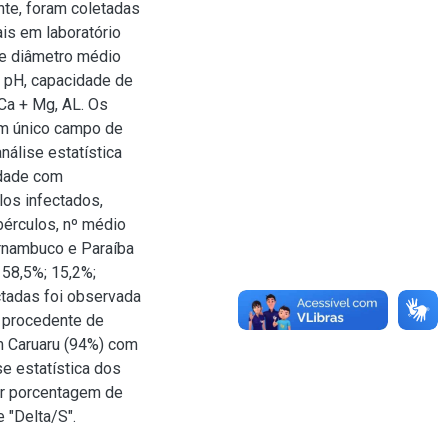
te, foram coletadas
is em laboratório
 e diâmetro médio
 pH, capacidade de
Ca + Mg, AL. Os
m único campo de
nálise estatística
idade com
los infectados,
bérculos, nº médio
rnambuco e Paraíba
 58,5%; 15,2%;
ctadas foi observada
 procedente de
m Caruaru (94%) com
e estatística dos
or porcentagem de
 "Delta/S".