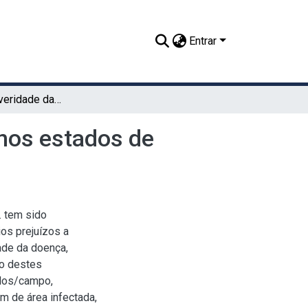
Entrar
Incidência e severidade da sarna comum da batata nos estados de Paraíba e Pernambuco
 nos estados de
. tem sido
os prejuízos a
dade da doença,
ão destes
ulos/campo,
m de área infectada,