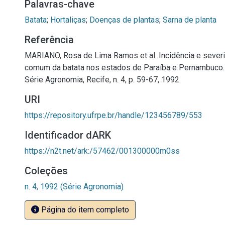
Palavras-chave
Batata
;
Hortaliças
;
Doenças de plantas
;
Sarna de planta
Referência
MARIANO, Rosa de Lima Ramos et al. Incidência e sever
comum da batata nos estados de Paraíba e Pernambuco
Série Agronomia, Recife, n. 4, p. 59-67, 1992.
URI
https://repository.ufrpe.br/handle/123456789/553
Identificador dARK
https://n2t.net/ark:/57462/001300000m0ss
Coleções
n. 4, 1992 (Série Agronomia)
Página do item completo