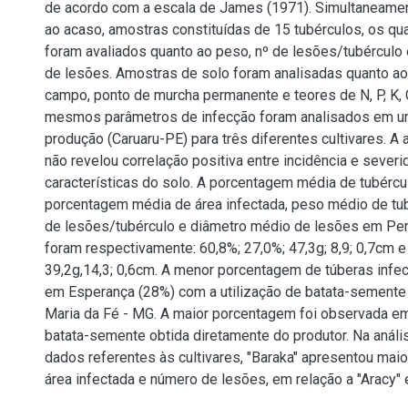
de acordo com a escala de James (1971). Simultaneamen
ao acaso, amostras constituídas de 15 tubérculos, os qua
foram avaliados quanto ao peso, nº de lesões/tubérculo
de lesões. Amostras de solo foram analisadas quanto ao
campo, ponto de murcha permanente e teores de N, P, K, 
mesmos parâmetros de infecção foram analisados em u
produção (Caruaru-PE) para três diferentes cultivares. A a
não revelou correlação positiva entre incidência e sever
características do solo. A porcentagem média de tubércu
porcentagem média de área infectada, peso médio de tu
de lesões/tubérculo e diâmetro médio de lesões em Pe
foram respectivamente: 60,8%; 27,0%; 47,3g; 8,9; 0,7cm e
39,2g,14,3; 0,6cm. A menor porcentagem de túberas infe
em Esperança (28%) com a utilização de batata-semente
Maria da Fé - MG. A maior porcentagem foi observada e
batata-semente obtida diretamente do produtor. Na anális
dados referentes às cultivares, "Baraka" apresentou mai
área infectada e número de lesões, em relação a "Aracy" e