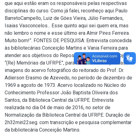
que aqui estão eram os responsáveis pelas respectivas
disciplinas do curso. Como já falei, reconheço aqui Paulo
BarretoCampello, Luiz de Góes Vieira, Júlio Fernandes,
Isaias Vasconcelos... Esse quinto aqui sei quem era, mas
não lembro o nome e esse último era Almir Pires Ferreira.
Muito bom!”. FONTES DE PESQUISA: Entrevista concedida
às bibliotecárias Conceição Martins e Vania Ferreira para
atender aos objetivos do Repositório Institucional, projeto
“(Re) Memórias da UFRPE”, para a contextualização das
imagens do acervo fotográfico do reitorado do Prof. Dr.
Adierson Erasmo de Azevedo, no período de dezembro de
1969 a agosto de 1973. Acervo localizado no Núcleo do
Conhecimento Professor João Baptista Oliveira dos
Santos, da Biblioteca Central da UFRPE. Entrevista
realizada no dia 04 de maio de 2016, no setor de
Normalização da Biblioteca Central da UFRPE. Duração de
2h32min22seg. com transcrição e pesquisa complementar
da bibliotecária Conceição Martins.