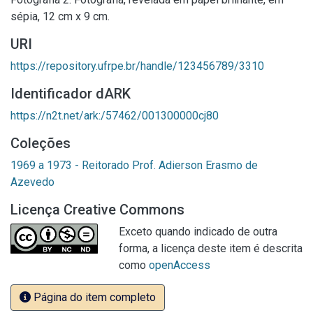
sépia, 12 cm x 9 cm.
URI
https://repository.ufrpe.br/handle/123456789/3310
Identificador dARK
https://n2t.net/ark:/57462/001300000cj80
Coleções
1969 a 1973 - Reitorado Prof. Adierson Erasmo de
Azevedo
Licença Creative Commons
Exceto quando indicado de outra
forma, a licença deste item é descrita
como
openAccess
Página do item completo