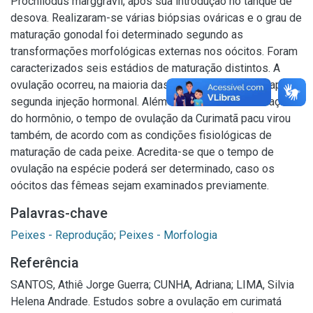
Prochilodus marggravii, após sua introdução no tanque de
desova. Realizaram-se várias biópsias ováricas e o grau de
maturação gonodal foi determinado segundo as
transformações morfológicas externas nos oócitos. Foram
caracterizados seis estádios de maturação distintos. A
ovulação ocorreu, na maioria das fêmeas, sete horas após a
segunda injeção hormonal. Além da hora de administração
do hormônio, o tempo de ovulação da Curimatã pacu virou
também, de acordo com as condições fisiológicas de
maturação de cada peixe. Acredita-se que o tempo de
ovulação na espécie poderá ser determinado, caso os
oócitos das fêmeas sejam examinados previamente.
Palavras-chave
Peixes - Reprodução
;
Peixes - Morfologia
Referência
SANTOS, Athiê Jorge Guerra; CUNHA, Adriana; LIMA, Silvia
Helena Andrade. Estudos sobre a ovulação em curimatá