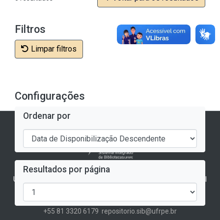
Filtros
Limpar filtros
Configurações
Ordenar por
Arandu - Repositório Institucional da UFRPE
Resultados por página
Universidade Federal Rural de Pernambuco - Biblioteca Central
Rua Dom Manuel de Medeiros, s/n, Dois Irmãos
CEP: 52171-900 - Recife/PE
+55 81 3320 6179
repositorio.sib@ufrpe.br