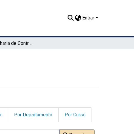
Entrar
TCC - Engenharia de Controle e Automação (UABJ)
r
Por Departamento
Por Curso