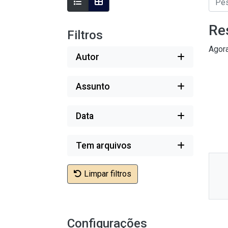
Re
Filtros
Agor
Autor
Assunto
Data
Tem arquivos
Ne
Limpar filtros
Mi
Dis
Configurações