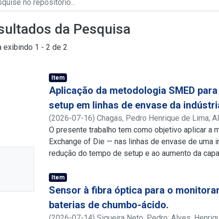
sultados da Pesquisa
a exibindo
1 - 2 de 2
Item
Aplicação da metodologia SMED para
setup em linhas de envase da indústria
(
2026-07-16
)
Chagas, Pedro Henrique de Lima
;
A
http://lattes.cnpq.br/7427411475422754
O presente trabalho tem como objetivo aplicar a
;
http://
Exchange of Die — nas linhas de envase de uma ind
nhuma
redução do tempo de setup e ao aumento da capac
conduzido nas envasadoras Y e Z da empresa X, 
niatura
2025 e do primeiro quadrimestre de 2026. A par
Item
ponível
tempos das atividades de setup, foram identific
Sensor à fibra óptica para o monitora
elevado de troca: ausência de padronização, reali
baterias de chumbo-ácido.
poderiam ser antecipadas, movimentação excess
(
2026-07-14
)
Siqueira Neto, Pedro
;
Alves, Henriq