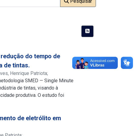
Pesquisar
 redução do tempo de
 de tintas.
lves, Henrique Patriota
;
 metodologia SMED — Single Minute
lattes.cnpq.br/3346672305686656
ústria de tintas, visando à
idade produtiva. O estudo foi
com coleta de dados ao longo de
tir do mapeamento e estudo dos
adas as principais causas do tempo
mento de eletrólito em
zação de atividades internas que
iva dos operadores e
ue Patriota
;