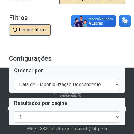
Filtros
Limpar filtros
Configurações
Ordenar por
Arandu - Repositório Institucional da UFRPE
Resultados por página
Universidade Federal Rural de Pernambuco - Biblioteca Central
Rua Dom Manuel de Medeiros, s/n, Dois Irmãos
CEP: 52171-900 - Recife/PE
+55 81 3320 6179
repositorio.sib@ufrpe.br