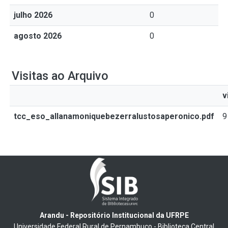
julho 2026
0
agosto 2026
0
Visitas ao Arquivo
v
tcc_eso_allanamoniquebezerralustosaperonico.pdf
9
Arandu - Repositório Institucional da UFRPE
Universidade Federal Rural de Pernambuco - Biblioteca Central