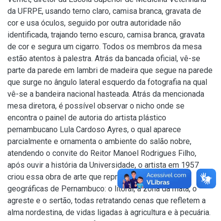
da UFRPE, usando terno claro, camisa branca, gravata de
cor e usa óculos, seguido por outra autoridade não
identificada, trajando terno escuro, camisa branca, gravata
de cor e segura um cigarro. Todos os membros da mesa
estão atentos à palestra. Atrás da bancada oficial, vê-se
parte da parede em lambri de madeira que segue na parede
que surge no ângulo lateral esquerdo da fotografia na qual
vê-se a bandeira nacional hasteada. Atrás da mencionada
mesa diretora, é possível observar o nicho onde se
encontra o painel de autoria do artista plástico
pernambucano Lula Cardoso Ayres, o qual aparece
parcialmente e ornamenta o ambiente do salão nobre,
atendendo o convite do Reitor Manoel Rodrigues Filho,
após ouvir a história da Universidade, o artista em 1957
criou essa obra de arte que representa as áreas
geográficas de Pernambuco: o litoral, a zona da mata, o
agreste e o sertão, todas retratando cenas que refletem a
alma nordestina, de vidas ligadas à agricultura e à pecuária.