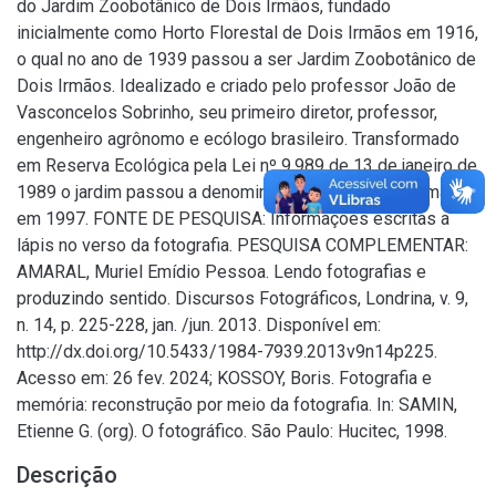
do Jardim Zoobotânico de Dois Irmãos, fundado
inicialmente como Horto Florestal de Dois Irmãos em 1916,
o qual no ano de 1939 passou a ser Jardim Zoobotânico de
Dois Irmãos. Idealizado e criado pelo professor João de
Vasconcelos Sobrinho, seu primeiro diretor, professor,
engenheiro agrônomo e ecólogo brasileiro. Transformado
em Reserva Ecológica pela Lei nº 9.989 de 13 de janeiro de
1989 o jardim passou a denominar-se Parque Dois Irmãos
em 1997. FONTE DE PESQUISA: Informações escritas a
lápis no verso da fotografia. PESQUISA COMPLEMENTAR:
AMARAL, Muriel Emídio Pessoa. Lendo fotografias e
produzindo sentido. Discursos Fotográficos, Londrina, v. 9,
n. 14, p. 225-228, jan. /jun. 2013. Disponível em:
http://dx.doi.org/10.5433/1984-7939.2013v9n14p225.
Acesso em: 26 fev. 2024; KOSSOY, Boris. Fotografia e
memória: reconstrução por meio da fotografia. In: SAMIN,
Etienne G. (org). O fotográfico. São Paulo: Hucitec, 1998.
Descrição